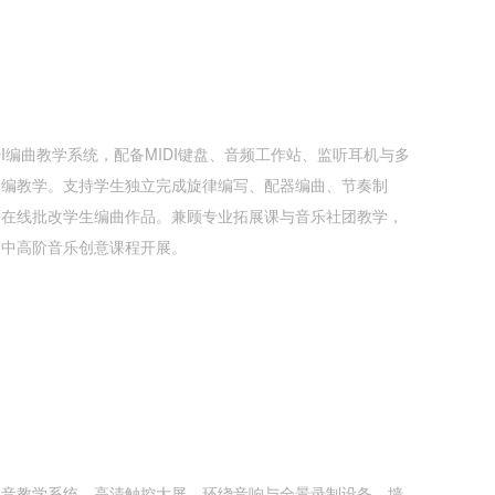
IDI编曲教学系统，配备MIDI键盘、音频工作站、监听耳机与多
创编教学。支持学生独立完成旋律编写、配器编曲、节奏制
可在线批改学生编曲作品。兼顾专业拓展课与音乐社团教学，
高中高阶音乐创意课程开展。
影音教学系统、高清触控大屏、环绕音响与全景录制设备，墙