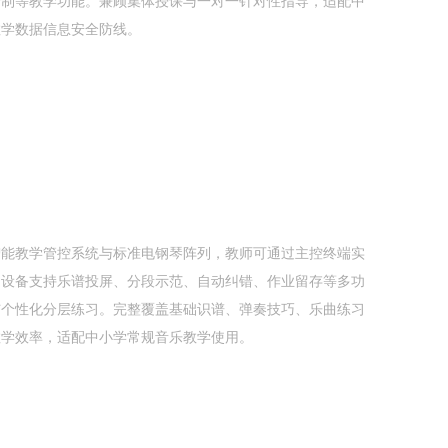
录制等教学功能。兼顾集体授课与一对一针对性指导，适配中
教学数据信息安全防线。
智能教学管控系统与标准电钢琴阵列，教师可通过主控终端实
。设备支持乐谱投屏、分段示范、自动纠错、作业留存等多功
与个性化分层练习。完整覆盖基础识谱、弹奏技巧、乐曲练习
教学效率，适配中小学常规音乐教学使用。