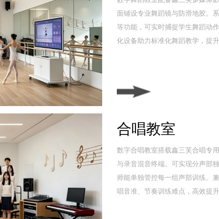
面铺设专业舞蹈镜与防滑地胶。
等功能，可实时捕捉学生舞蹈动
化设备助力标准化舞蹈教学，提
合唱教室
数字合唱教室搭载鑫三芙合唱专
与录音混音终端。可实现分声部
师能单独管控每一组声部训练。
唱音准、节奏训练难点，高效提