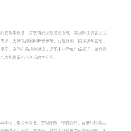
琴配套教学设备，搭载简易课堂管控系统，实现师生设备互联
课需求，支持教师实时听音示范、分组弹奏、同步课堂互动，
原度高。空间布局规整通透，适配中小学低年级乐理、键盘弹
适合大规模常态化音乐教学开展。
教学终端，集成AI识谱、智能伴奏、弹奏测评、自动纠错等人
录音设备与大屏交互系统，AI可实时捕捉学生演奏细节，生