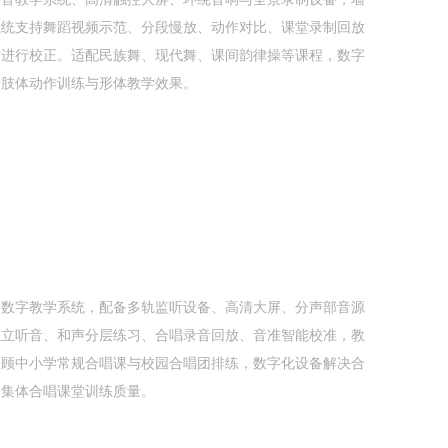
系统支持舞蹈视频示范、分段慢放、动作对比、课堂录制回放
作进行校正。适配民族舞、现代舞、课间韵律操等课程，数字
升肢体动作训练与形体教学效果。
用数字教学系统，配备多轨监听设备、高清大屏、分声部音源
独立听音、和声分层练习、合唱录音回放、音准智能校准，教
兼顾中小学常规合唱课与校园合唱团排练，数字化设备解决合
升集体合唱课堂训练质量。